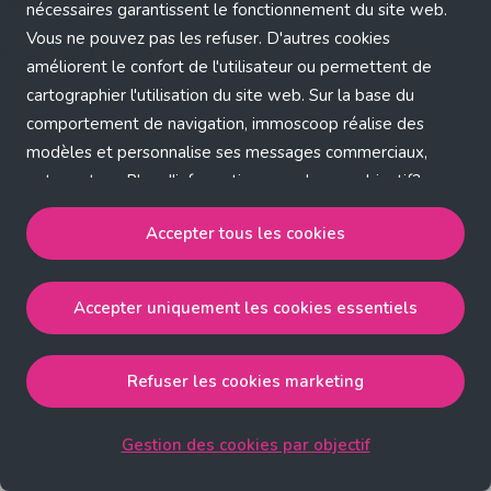
Application error: a client-side exception has occurred (see the
nécessaires garantissent le fonctionnement du site web.
Vous ne pouvez pas les refuser. D'autres cookies
browser console for more information)
.
améliorent le confort de l'utilisateur ou permettent de
cartographier l'utilisation du site web. Sur la base du
comportement de navigation, immoscoop réalise des
modèles et personnalise ses messages commerciaux,
entre autres. Plus d'informations sur chaque objectif?
Cliquez sur 'Gestion des cookies par objectif'.
Accepter tous les cookies
Notre politique de cookies
Accepter uniquement les cookies essentiels
Accepter tous les cookies
accepte les cookies
strictement nécessaires, performance, fonctionnalité et
publicité ciblée.
Refuser les cookies marketing
Accepter uniquement les cookies essentiels
accepte
les cookies strictement nécessaires.
Gestion des cookies par objectif
Refuser les cookies pour une publicité ciblée
accepte