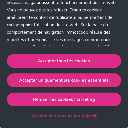
Application error: a client-side exception has occurred (see the
nécessaires garantissent le fonctionnement du site web.
Vous ne pouvez pas les refuser. D'autres cookies
browser console for more information)
.
améliorent le confort de l'utilisateur ou permettent de
cartographier l'utilisation du site web. Sur la base du
comportement de navigation, immoscoop réalise des
modèles et personnalise ses messages commerciaux,
entre autres. Plus d'informations sur chaque objectif?
Cliquez sur 'Gestion des cookies par objectif'.
Accepter tous les cookies
Notre politique de cookies
Accepter uniquement les cookies essentiels
Accepter tous les cookies
accepte les cookies
strictement nécessaires, performance, fonctionnalité et
publicité ciblée.
Refuser les cookies marketing
Accepter uniquement les cookies essentiels
accepte
les cookies strictement nécessaires.
Gestion des cookies par objectif
Refuser les cookies pour une publicité ciblée
accepte