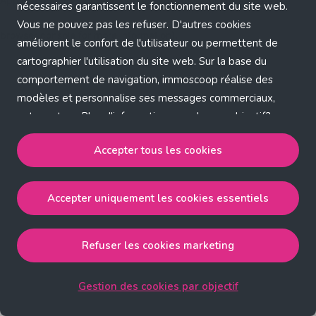
Application error: a client-side exception has occurred (see the
nécessaires garantissent le fonctionnement du site web.
Vous ne pouvez pas les refuser. D'autres cookies
browser console for more information)
.
améliorent le confort de l'utilisateur ou permettent de
cartographier l'utilisation du site web. Sur la base du
comportement de navigation, immoscoop réalise des
modèles et personnalise ses messages commerciaux,
entre autres. Plus d'informations sur chaque objectif?
Cliquez sur 'Gestion des cookies par objectif'.
Accepter tous les cookies
Notre politique de cookies
Accepter uniquement les cookies essentiels
Accepter tous les cookies
accepte les cookies
strictement nécessaires, performance, fonctionnalité et
publicité ciblée.
Refuser les cookies marketing
Accepter uniquement les cookies essentiels
accepte
les cookies strictement nécessaires.
Gestion des cookies par objectif
Refuser les cookies pour une publicité ciblée
accepte