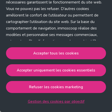
Application error: a client-side exception has occurred (see the
nécessaires garantissent le fonctionnement du site web.
Vous ne pouvez pas les refuser. D'autres cookies
browser console for more information)
.
améliorent le confort de l'utilisateur ou permettent de
cartographier l'utilisation du site web. Sur la base du
comportement de navigation, immoscoop réalise des
modèles et personnalise ses messages commerciaux,
entre autres. Plus d'informations sur chaque objectif?
Cliquez sur 'Gestion des cookies par objectif'.
Accepter tous les cookies
Notre politique de cookies
Accepter uniquement les cookies essentiels
Accepter tous les cookies
accepte les cookies
strictement nécessaires, performance, fonctionnalité et
publicité ciblée.
Refuser les cookies marketing
Accepter uniquement les cookies essentiels
accepte
les cookies strictement nécessaires.
Gestion des cookies par objectif
Refuser les cookies pour une publicité ciblée
accepte