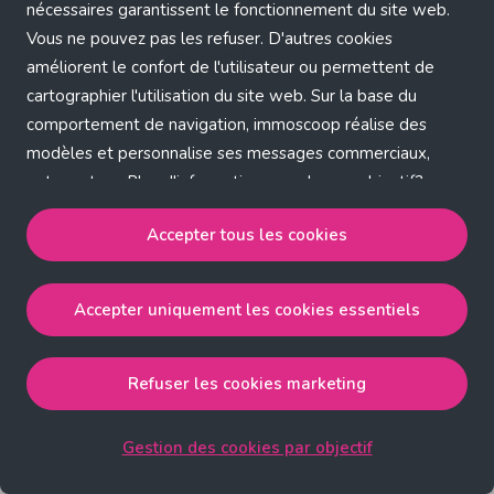
Application error: a client-side exception has occurred (see the
nécessaires garantissent le fonctionnement du site web.
Vous ne pouvez pas les refuser. D'autres cookies
browser console for more information)
.
améliorent le confort de l'utilisateur ou permettent de
cartographier l'utilisation du site web. Sur la base du
comportement de navigation, immoscoop réalise des
modèles et personnalise ses messages commerciaux,
entre autres. Plus d'informations sur chaque objectif?
Cliquez sur 'Gestion des cookies par objectif'.
Accepter tous les cookies
Notre politique de cookies
Accepter uniquement les cookies essentiels
Accepter tous les cookies
accepte les cookies
strictement nécessaires, performance, fonctionnalité et
publicité ciblée.
Refuser les cookies marketing
Accepter uniquement les cookies essentiels
accepte
les cookies strictement nécessaires.
Gestion des cookies par objectif
Refuser les cookies pour une publicité ciblée
accepte