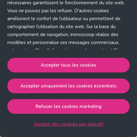
Application error: a client-side exception has occurred (see the
nécessaires garantissent le fonctionnement du site web.
Vous ne pouvez pas les refuser. D'autres cookies
browser console for more information)
.
améliorent le confort de l'utilisateur ou permettent de
cartographier l'utilisation du site web. Sur la base du
comportement de navigation, immoscoop réalise des
modèles et personnalise ses messages commerciaux,
entre autres. Plus d'informations sur chaque objectif?
Cliquez sur 'Gestion des cookies par objectif'.
Accepter tous les cookies
Notre politique de cookies
Accepter uniquement les cookies essentiels
Accepter tous les cookies
accepte les cookies
strictement nécessaires, performance, fonctionnalité et
publicité ciblée.
Refuser les cookies marketing
Accepter uniquement les cookies essentiels
accepte
les cookies strictement nécessaires.
Gestion des cookies par objectif
Refuser les cookies pour une publicité ciblée
accepte