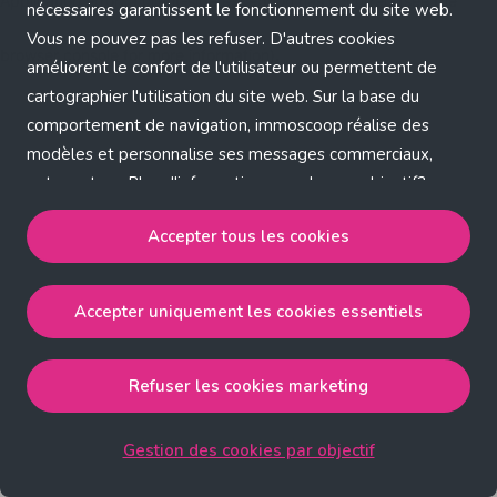
Application error: a client-side exception has occurred (see the
nécessaires garantissent le fonctionnement du site web.
Vous ne pouvez pas les refuser. D'autres cookies
browser console for more information)
.
améliorent le confort de l'utilisateur ou permettent de
cartographier l'utilisation du site web. Sur la base du
comportement de navigation, immoscoop réalise des
modèles et personnalise ses messages commerciaux,
entre autres. Plus d'informations sur chaque objectif?
Cliquez sur 'Gestion des cookies par objectif'.
Accepter tous les cookies
Notre politique de cookies
Accepter uniquement les cookies essentiels
Accepter tous les cookies
accepte les cookies
strictement nécessaires, performance, fonctionnalité et
publicité ciblée.
Refuser les cookies marketing
Accepter uniquement les cookies essentiels
accepte
les cookies strictement nécessaires.
Gestion des cookies par objectif
Refuser les cookies pour une publicité ciblée
accepte