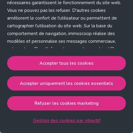
Application error: a client-side exception has occurred (see the
nécessaires garantissent le fonctionnement du site web.
Vous ne pouvez pas les refuser. D'autres cookies
browser console for more information)
.
améliorent le confort de l'utilisateur ou permettent de
cartographier l'utilisation du site web. Sur la base du
comportement de navigation, immoscoop réalise des
modèles et personnalise ses messages commerciaux,
entre autres. Plus d'informations sur chaque objectif?
Cliquez sur 'Gestion des cookies par objectif'.
Accepter tous les cookies
Notre politique de cookies
Accepter uniquement les cookies essentiels
Accepter tous les cookies
accepte les cookies
strictement nécessaires, performance, fonctionnalité et
publicité ciblée.
Refuser les cookies marketing
Accepter uniquement les cookies essentiels
accepte
les cookies strictement nécessaires.
Gestion des cookies par objectif
Refuser les cookies pour une publicité ciblée
accepte