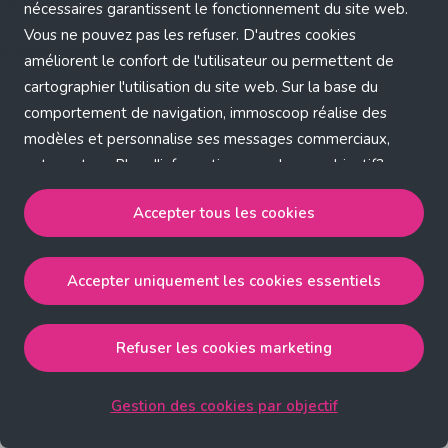
Application error: a client-side exception has occurred (see the
nécessaires garantissent le fonctionnement du site web.
Vous ne pouvez pas les refuser. D'autres cookies
browser console for more information)
.
améliorent le confort de l'utilisateur ou permettent de
cartographier l'utilisation du site web. Sur la base du
comportement de navigation, immoscoop réalise des
modèles et personnalise ses messages commerciaux,
entre autres. Plus d'informations sur chaque objectif?
Cliquez sur 'Gestion des cookies par objectif'.
Accepter tous les cookies
Notre politique de cookies
Accepter uniquement les cookies essentiels
Accepter tous les cookies
accepte les cookies
strictement nécessaires, performance, fonctionnalité et
publicité ciblée.
Refuser les cookies marketing
Accepter uniquement les cookies essentiels
accepte
les cookies strictement nécessaires.
Gestion des cookies par objectif
Refuser les cookies pour une publicité ciblée
accepte