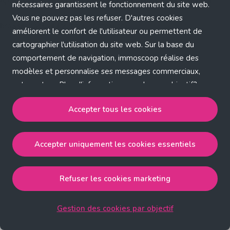
Application error: a client-side exception has occurred (see the
nécessaires garantissent le fonctionnement du site web.
Vous ne pouvez pas les refuser. D'autres cookies
browser console for more information)
.
améliorent le confort de l'utilisateur ou permettent de
cartographier l'utilisation du site web. Sur la base du
comportement de navigation, immoscoop réalise des
modèles et personnalise ses messages commerciaux,
entre autres. Plus d'informations sur chaque objectif?
Cliquez sur 'Gestion des cookies par objectif'.
Accepter tous les cookies
Notre politique de cookies
Accepter uniquement les cookies essentiels
Accepter tous les cookies
accepte les cookies
strictement nécessaires, performance, fonctionnalité et
publicité ciblée.
Refuser les cookies marketing
Accepter uniquement les cookies essentiels
accepte
les cookies strictement nécessaires.
Gestion des cookies par objectif
Refuser les cookies pour une publicité ciblée
accepte