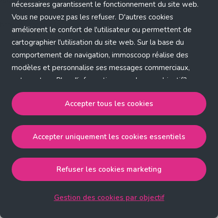
Application error: a client-side exception has occurred (see the
nécessaires garantissent le fonctionnement du site web.
Vous ne pouvez pas les refuser. D'autres cookies
browser console for more information)
.
améliorent le confort de l'utilisateur ou permettent de
cartographier l'utilisation du site web. Sur la base du
comportement de navigation, immoscoop réalise des
modèles et personnalise ses messages commerciaux,
entre autres. Plus d'informations sur chaque objectif?
Cliquez sur 'Gestion des cookies par objectif'.
Accepter tous les cookies
Notre politique de cookies
Accepter uniquement les cookies essentiels
Accepter tous les cookies
accepte les cookies
strictement nécessaires, performance, fonctionnalité et
publicité ciblée.
Refuser les cookies marketing
Accepter uniquement les cookies essentiels
accepte
les cookies strictement nécessaires.
Gestion des cookies par objectif
Refuser les cookies pour une publicité ciblée
accepte