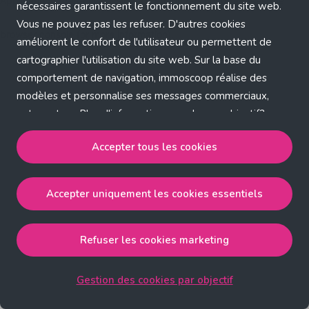
Application error: a client-side exception has occurred (see the
nécessaires garantissent le fonctionnement du site web.
Vous ne pouvez pas les refuser. D'autres cookies
browser console for more information)
.
améliorent le confort de l'utilisateur ou permettent de
cartographier l'utilisation du site web. Sur la base du
comportement de navigation, immoscoop réalise des
modèles et personnalise ses messages commerciaux,
entre autres. Plus d'informations sur chaque objectif?
Cliquez sur 'Gestion des cookies par objectif'.
Accepter tous les cookies
Notre politique de cookies
Accepter uniquement les cookies essentiels
Accepter tous les cookies
accepte les cookies
strictement nécessaires, performance, fonctionnalité et
publicité ciblée.
Refuser les cookies marketing
Accepter uniquement les cookies essentiels
accepte
les cookies strictement nécessaires.
Gestion des cookies par objectif
Refuser les cookies pour une publicité ciblée
accepte