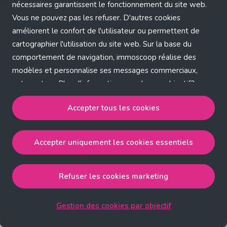
Application error: a client-side exception has occurred (see the
nécessaires garantissent le fonctionnement du site web.
Vous ne pouvez pas les refuser. D'autres cookies
browser console for more information)
.
améliorent le confort de l'utilisateur ou permettent de
cartographier l'utilisation du site web. Sur la base du
comportement de navigation, immoscoop réalise des
modèles et personnalise ses messages commerciaux,
entre autres. Plus d'informations sur chaque objectif?
Cliquez sur 'Gestion des cookies par objectif'.
Accepter tous les cookies
Notre politique de cookies
Accepter uniquement les cookies essentiels
Accepter tous les cookies
accepte les cookies
strictement nécessaires, performance, fonctionnalité et
publicité ciblée.
Refuser les cookies marketing
Accepter uniquement les cookies essentiels
accepte
les cookies strictement nécessaires.
Gestion des cookies par objectif
Refuser les cookies pour une publicité ciblée
accepte