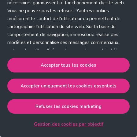
Application error: a client-side exception has occurred (see the
nécessaires garantissent le fonctionnement du site web.
Vous ne pouvez pas les refuser. D'autres cookies
browser console for more information)
.
améliorent le confort de l'utilisateur ou permettent de
cartographier l'utilisation du site web. Sur la base du
comportement de navigation, immoscoop réalise des
modèles et personnalise ses messages commerciaux,
entre autres. Plus d'informations sur chaque objectif?
Cliquez sur 'Gestion des cookies par objectif'.
Accepter tous les cookies
Notre politique de cookies
Accepter uniquement les cookies essentiels
Accepter tous les cookies
accepte les cookies
strictement nécessaires, performance, fonctionnalité et
publicité ciblée.
Refuser les cookies marketing
Accepter uniquement les cookies essentiels
accepte
les cookies strictement nécessaires.
Gestion des cookies par objectif
Refuser les cookies pour une publicité ciblée
accepte