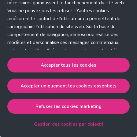
Application error: a client-side exception has occurred (see the
nécessaires garantissent le fonctionnement du site web.
Vous ne pouvez pas les refuser. D'autres cookies
browser console for more information)
.
améliorent le confort de l'utilisateur ou permettent de
cartographier l'utilisation du site web. Sur la base du
comportement de navigation, immoscoop réalise des
modèles et personnalise ses messages commerciaux,
entre autres. Plus d'informations sur chaque objectif?
Cliquez sur 'Gestion des cookies par objectif'.
Accepter tous les cookies
Notre politique de cookies
Accepter uniquement les cookies essentiels
Accepter tous les cookies
accepte les cookies
strictement nécessaires, performance, fonctionnalité et
publicité ciblée.
Refuser les cookies marketing
Accepter uniquement les cookies essentiels
accepte
les cookies strictement nécessaires.
Gestion des cookies par objectif
Refuser les cookies pour une publicité ciblée
accepte