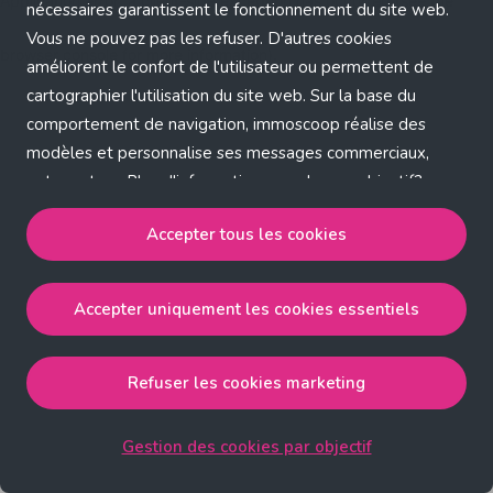
Application error: a client-side exception has occurred (see the
nécessaires garantissent le fonctionnement du site web.
Vous ne pouvez pas les refuser. D'autres cookies
browser console for more information)
.
améliorent le confort de l'utilisateur ou permettent de
cartographier l'utilisation du site web. Sur la base du
comportement de navigation, immoscoop réalise des
modèles et personnalise ses messages commerciaux,
entre autres. Plus d'informations sur chaque objectif?
Cliquez sur 'Gestion des cookies par objectif'.
Accepter tous les cookies
Notre politique de cookies
Accepter uniquement les cookies essentiels
Accepter tous les cookies
accepte les cookies
strictement nécessaires, performance, fonctionnalité et
publicité ciblée.
Refuser les cookies marketing
Accepter uniquement les cookies essentiels
accepte
les cookies strictement nécessaires.
Gestion des cookies par objectif
Refuser les cookies pour une publicité ciblée
accepte