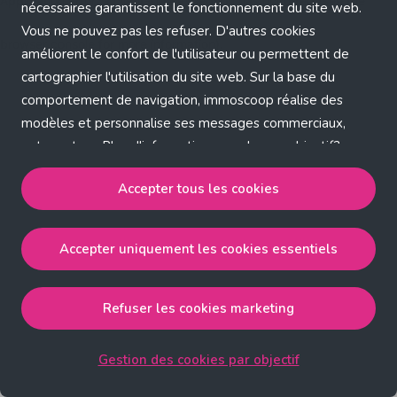
Application error: a client-side exception has occurred (see the
nécessaires garantissent le fonctionnement du site web.
Vous ne pouvez pas les refuser. D'autres cookies
browser console for more information)
.
améliorent le confort de l'utilisateur ou permettent de
cartographier l'utilisation du site web. Sur la base du
comportement de navigation, immoscoop réalise des
modèles et personnalise ses messages commerciaux,
entre autres. Plus d'informations sur chaque objectif?
Cliquez sur 'Gestion des cookies par objectif'.
Accepter tous les cookies
Notre politique de cookies
Accepter uniquement les cookies essentiels
Accepter tous les cookies
accepte les cookies
strictement nécessaires, performance, fonctionnalité et
publicité ciblée.
Refuser les cookies marketing
Accepter uniquement les cookies essentiels
accepte
les cookies strictement nécessaires.
Gestion des cookies par objectif
Refuser les cookies pour une publicité ciblée
accepte