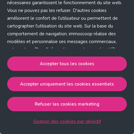
Application error: a client-side exception has occurred (see the
nécessaires garantissent le fonctionnement du site web.
Vous ne pouvez pas les refuser. D'autres cookies
browser console for more information)
.
améliorent le confort de l'utilisateur ou permettent de
cartographier l'utilisation du site web. Sur la base du
comportement de navigation, immoscoop réalise des
modèles et personnalise ses messages commerciaux,
entre autres. Plus d'informations sur chaque objectif?
Cliquez sur 'Gestion des cookies par objectif'.
Accepter tous les cookies
Notre politique de cookies
Accepter uniquement les cookies essentiels
Accepter tous les cookies
accepte les cookies
strictement nécessaires, performance, fonctionnalité et
publicité ciblée.
Refuser les cookies marketing
Accepter uniquement les cookies essentiels
accepte
les cookies strictement nécessaires.
Gestion des cookies par objectif
Refuser les cookies pour une publicité ciblée
accepte