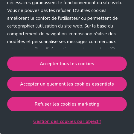
Application error: a client-side exception has occurred (see the
nécessaires garantissent le fonctionnement du site web.
Vous ne pouvez pas les refuser. D'autres cookies
browser console for more information)
.
améliorent le confort de l'utilisateur ou permettent de
cartographier l'utilisation du site web. Sur la base du
comportement de navigation, immoscoop réalise des
modèles et personnalise ses messages commerciaux,
entre autres. Plus d'informations sur chaque objectif?
Cliquez sur 'Gestion des cookies par objectif'.
Accepter tous les cookies
Notre politique de cookies
Accepter uniquement les cookies essentiels
Accepter tous les cookies
accepte les cookies
strictement nécessaires, performance, fonctionnalité et
publicité ciblée.
Refuser les cookies marketing
Accepter uniquement les cookies essentiels
accepte
les cookies strictement nécessaires.
Gestion des cookies par objectif
Refuser les cookies pour une publicité ciblée
accepte