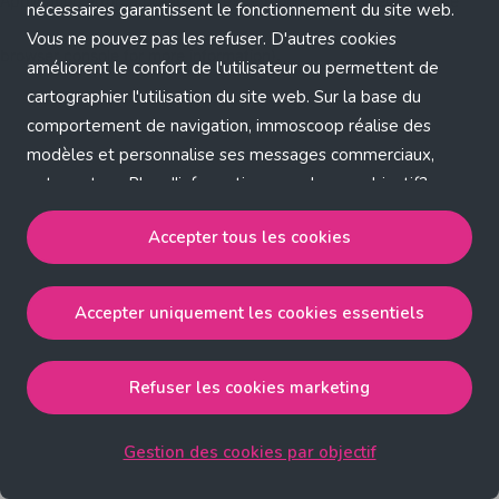
Application error: a client-side exception has occurred (see the
nécessaires garantissent le fonctionnement du site web.
Vous ne pouvez pas les refuser. D'autres cookies
browser console for more information)
.
améliorent le confort de l'utilisateur ou permettent de
cartographier l'utilisation du site web. Sur la base du
comportement de navigation, immoscoop réalise des
modèles et personnalise ses messages commerciaux,
entre autres. Plus d'informations sur chaque objectif?
Cliquez sur 'Gestion des cookies par objectif'.
Accepter tous les cookies
Notre politique de cookies
Accepter uniquement les cookies essentiels
Accepter tous les cookies
accepte les cookies
strictement nécessaires, performance, fonctionnalité et
publicité ciblée.
Refuser les cookies marketing
Accepter uniquement les cookies essentiels
accepte
les cookies strictement nécessaires.
Gestion des cookies par objectif
Refuser les cookies pour une publicité ciblée
accepte