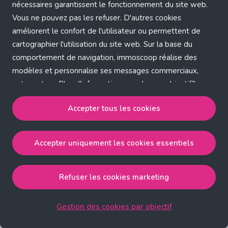
Application error: a client-side exception has occurred (see the
nécessaires garantissent le fonctionnement du site web.
Vous ne pouvez pas les refuser. D'autres cookies
browser console for more information)
.
améliorent le confort de l'utilisateur ou permettent de
cartographier l'utilisation du site web. Sur la base du
comportement de navigation, immoscoop réalise des
modèles et personnalise ses messages commerciaux,
entre autres. Plus d'informations sur chaque objectif?
Cliquez sur 'Gestion des cookies par objectif'.
Accepter tous les cookies
Notre politique de cookies
Accepter uniquement les cookies essentiels
Accepter tous les cookies
accepte les cookies
strictement nécessaires, performance, fonctionnalité et
publicité ciblée.
Refuser les cookies marketing
Accepter uniquement les cookies essentiels
accepte
les cookies strictement nécessaires.
Gestion des cookies par objectif
Refuser les cookies pour une publicité ciblée
accepte