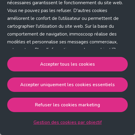
Application error: a client-side exception has occurred (see the
nécessaires garantissent le fonctionnement du site web.
Vous ne pouvez pas les refuser. D'autres cookies
browser console for more information)
.
améliorent le confort de l'utilisateur ou permettent de
cartographier l'utilisation du site web. Sur la base du
comportement de navigation, immoscoop réalise des
modèles et personnalise ses messages commerciaux,
entre autres. Plus d'informations sur chaque objectif?
Cliquez sur 'Gestion des cookies par objectif'.
Accepter tous les cookies
Notre politique de cookies
Accepter uniquement les cookies essentiels
Accepter tous les cookies
accepte les cookies
strictement nécessaires, performance, fonctionnalité et
publicité ciblée.
Refuser les cookies marketing
Accepter uniquement les cookies essentiels
accepte
les cookies strictement nécessaires.
Gestion des cookies par objectif
Refuser les cookies pour une publicité ciblée
accepte