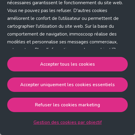
Application error: a client-side exception has occurred (see the
nécessaires garantissent le fonctionnement du site web.
Vous ne pouvez pas les refuser. D'autres cookies
browser console for more information)
.
améliorent le confort de l'utilisateur ou permettent de
cartographier l'utilisation du site web. Sur la base du
comportement de navigation, immoscoop réalise des
modèles et personnalise ses messages commerciaux,
entre autres. Plus d'informations sur chaque objectif?
Cliquez sur 'Gestion des cookies par objectif'.
Accepter tous les cookies
Notre politique de cookies
Accepter uniquement les cookies essentiels
Accepter tous les cookies
accepte les cookies
strictement nécessaires, performance, fonctionnalité et
publicité ciblée.
Refuser les cookies marketing
Accepter uniquement les cookies essentiels
accepte
les cookies strictement nécessaires.
Gestion des cookies par objectif
Refuser les cookies pour une publicité ciblée
accepte