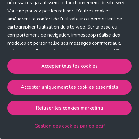
Application error: a client-side exception has occurred (see the
nécessaires garantissent le fonctionnement du site web.
Vous ne pouvez pas les refuser. D'autres cookies
browser console for more information)
.
améliorent le confort de l'utilisateur ou permettent de
cartographier l'utilisation du site web. Sur la base du
comportement de navigation, immoscoop réalise des
modèles et personnalise ses messages commerciaux,
entre autres. Plus d'informations sur chaque objectif?
Cliquez sur 'Gestion des cookies par objectif'.
Accepter tous les cookies
Notre politique de cookies
Accepter uniquement les cookies essentiels
Accepter tous les cookies
accepte les cookies
strictement nécessaires, performance, fonctionnalité et
publicité ciblée.
Refuser les cookies marketing
Accepter uniquement les cookies essentiels
accepte
les cookies strictement nécessaires.
Gestion des cookies par objectif
Refuser les cookies pour une publicité ciblée
accepte