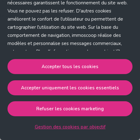
Application error: a client-side exception has occurred (see the
nécessaires garantissent le fonctionnement du site web.
Vous ne pouvez pas les refuser. D'autres cookies
browser console for more information)
.
améliorent le confort de l'utilisateur ou permettent de
cartographier l'utilisation du site web. Sur la base du
comportement de navigation, immoscoop réalise des
modèles et personnalise ses messages commerciaux,
entre autres. Plus d'informations sur chaque objectif?
Cliquez sur 'Gestion des cookies par objectif'.
Accepter tous les cookies
Notre politique de cookies
Accepter uniquement les cookies essentiels
Accepter tous les cookies
accepte les cookies
strictement nécessaires, performance, fonctionnalité et
publicité ciblée.
Refuser les cookies marketing
Accepter uniquement les cookies essentiels
accepte
les cookies strictement nécessaires.
Gestion des cookies par objectif
Refuser les cookies pour une publicité ciblée
accepte