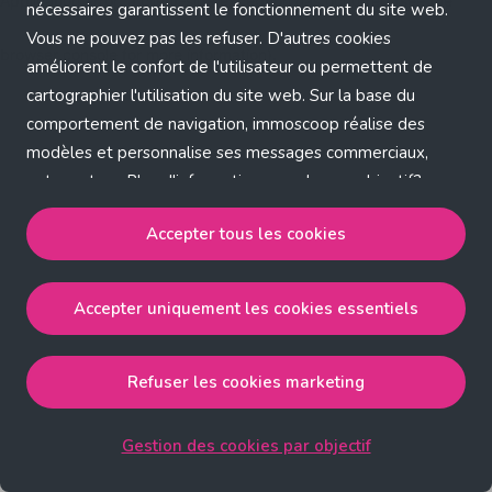
Application error: a client-side exception has occurred (see the
nécessaires garantissent le fonctionnement du site web.
Vous ne pouvez pas les refuser. D'autres cookies
browser console for more information)
.
améliorent le confort de l'utilisateur ou permettent de
cartographier l'utilisation du site web. Sur la base du
comportement de navigation, immoscoop réalise des
modèles et personnalise ses messages commerciaux,
entre autres. Plus d'informations sur chaque objectif?
Cliquez sur 'Gestion des cookies par objectif'.
Accepter tous les cookies
Notre politique de cookies
Accepter uniquement les cookies essentiels
Accepter tous les cookies
accepte les cookies
strictement nécessaires, performance, fonctionnalité et
publicité ciblée.
Refuser les cookies marketing
Accepter uniquement les cookies essentiels
accepte
les cookies strictement nécessaires.
Gestion des cookies par objectif
Refuser les cookies pour une publicité ciblée
accepte