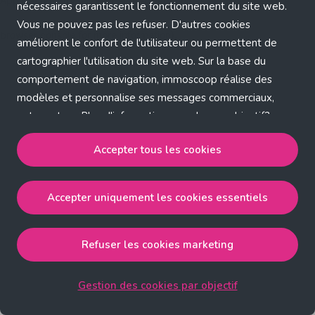
Application error: a client-side exception has occurred (see the
nécessaires garantissent le fonctionnement du site web.
Vous ne pouvez pas les refuser. D'autres cookies
browser console for more information)
.
améliorent le confort de l'utilisateur ou permettent de
cartographier l'utilisation du site web. Sur la base du
comportement de navigation, immoscoop réalise des
modèles et personnalise ses messages commerciaux,
entre autres. Plus d'informations sur chaque objectif?
Cliquez sur 'Gestion des cookies par objectif'.
Accepter tous les cookies
Notre politique de cookies
Accepter uniquement les cookies essentiels
Accepter tous les cookies
accepte les cookies
strictement nécessaires, performance, fonctionnalité et
publicité ciblée.
Refuser les cookies marketing
Accepter uniquement les cookies essentiels
accepte
les cookies strictement nécessaires.
Gestion des cookies par objectif
Refuser les cookies pour une publicité ciblée
accepte