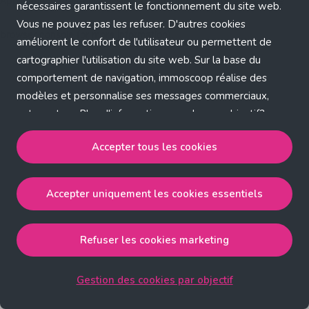
Application error: a client-side exception has occurred (see the
nécessaires garantissent le fonctionnement du site web.
Vous ne pouvez pas les refuser. D'autres cookies
browser console for more information)
.
améliorent le confort de l'utilisateur ou permettent de
cartographier l'utilisation du site web. Sur la base du
comportement de navigation, immoscoop réalise des
modèles et personnalise ses messages commerciaux,
entre autres. Plus d'informations sur chaque objectif?
Cliquez sur 'Gestion des cookies par objectif'.
Accepter tous les cookies
Notre politique de cookies
Accepter uniquement les cookies essentiels
Accepter tous les cookies
accepte les cookies
strictement nécessaires, performance, fonctionnalité et
publicité ciblée.
Refuser les cookies marketing
Accepter uniquement les cookies essentiels
accepte
les cookies strictement nécessaires.
Gestion des cookies par objectif
Refuser les cookies pour une publicité ciblée
accepte