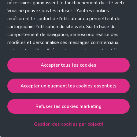
Application error: a client-side exception has occurred (see the
nécessaires garantissent le fonctionnement du site web.
Vous ne pouvez pas les refuser. D'autres cookies
browser console for more information)
.
améliorent le confort de l'utilisateur ou permettent de
cartographier l'utilisation du site web. Sur la base du
comportement de navigation, immoscoop réalise des
modèles et personnalise ses messages commerciaux,
entre autres. Plus d'informations sur chaque objectif?
Cliquez sur 'Gestion des cookies par objectif'.
Accepter tous les cookies
Notre politique de cookies
Accepter uniquement les cookies essentiels
Accepter tous les cookies
accepte les cookies
strictement nécessaires, performance, fonctionnalité et
publicité ciblée.
Refuser les cookies marketing
Accepter uniquement les cookies essentiels
accepte
les cookies strictement nécessaires.
Gestion des cookies par objectif
Refuser les cookies pour une publicité ciblée
accepte