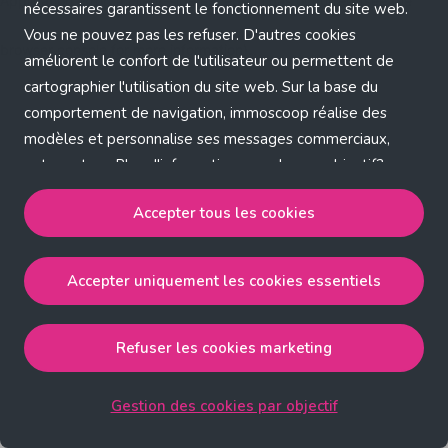
Application error: a client-side exception has occurred (see the
nécessaires garantissent le fonctionnement du site web.
Vous ne pouvez pas les refuser. D'autres cookies
browser console for more information)
.
améliorent le confort de l'utilisateur ou permettent de
cartographier l'utilisation du site web. Sur la base du
comportement de navigation, immoscoop réalise des
modèles et personnalise ses messages commerciaux,
entre autres. Plus d'informations sur chaque objectif?
Cliquez sur 'Gestion des cookies par objectif'.
Accepter tous les cookies
Notre politique de cookies
Accepter uniquement les cookies essentiels
Accepter tous les cookies
accepte les cookies
strictement nécessaires, performance, fonctionnalité et
publicité ciblée.
Refuser les cookies marketing
Accepter uniquement les cookies essentiels
accepte
les cookies strictement nécessaires.
Gestion des cookies par objectif
Refuser les cookies pour une publicité ciblée
accepte