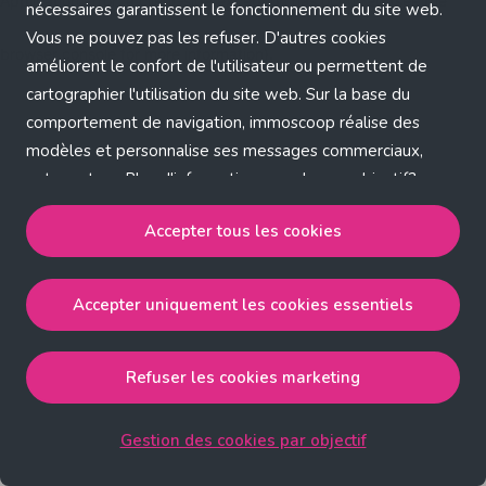
Application error: a client-side exception has occurred (see the
nécessaires garantissent le fonctionnement du site web.
Vous ne pouvez pas les refuser. D'autres cookies
browser console for more information)
.
améliorent le confort de l'utilisateur ou permettent de
cartographier l'utilisation du site web. Sur la base du
comportement de navigation, immoscoop réalise des
modèles et personnalise ses messages commerciaux,
entre autres. Plus d'informations sur chaque objectif?
Cliquez sur 'Gestion des cookies par objectif'.
Accepter tous les cookies
Notre politique de cookies
Accepter uniquement les cookies essentiels
Accepter tous les cookies
accepte les cookies
strictement nécessaires, performance, fonctionnalité et
publicité ciblée.
Refuser les cookies marketing
Accepter uniquement les cookies essentiels
accepte
les cookies strictement nécessaires.
Gestion des cookies par objectif
Refuser les cookies pour une publicité ciblée
accepte