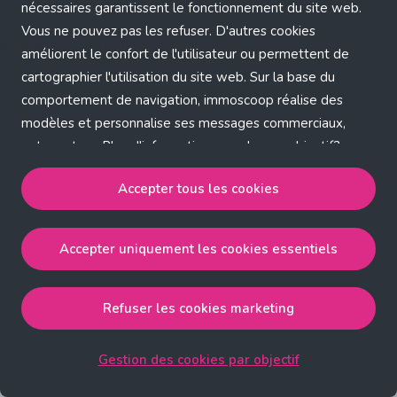
Application error: a client-side exception has occurred (see the
nécessaires garantissent le fonctionnement du site web.
Vous ne pouvez pas les refuser. D'autres cookies
browser console for more information)
.
améliorent le confort de l'utilisateur ou permettent de
cartographier l'utilisation du site web. Sur la base du
comportement de navigation, immoscoop réalise des
modèles et personnalise ses messages commerciaux,
entre autres. Plus d'informations sur chaque objectif?
Cliquez sur 'Gestion des cookies par objectif'.
Accepter tous les cookies
Notre politique de cookies
Accepter uniquement les cookies essentiels
Accepter tous les cookies
accepte les cookies
strictement nécessaires, performance, fonctionnalité et
publicité ciblée.
Refuser les cookies marketing
Accepter uniquement les cookies essentiels
accepte
les cookies strictement nécessaires.
Gestion des cookies par objectif
Refuser les cookies pour une publicité ciblée
accepte