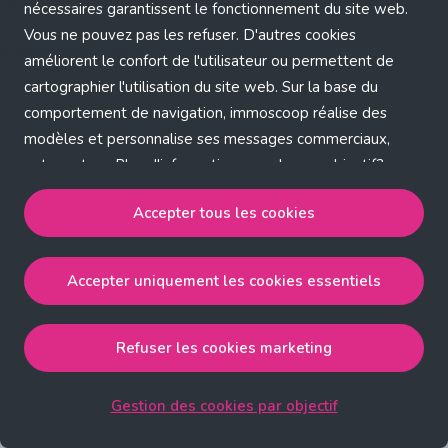
Application error: a client-side exception has occurred (see the
nécessaires garantissent le fonctionnement du site web.
Vous ne pouvez pas les refuser. D'autres cookies
browser console for more information)
.
améliorent le confort de l'utilisateur ou permettent de
cartographier l'utilisation du site web. Sur la base du
comportement de navigation, immoscoop réalise des
modèles et personnalise ses messages commerciaux,
entre autres. Plus d'informations sur chaque objectif?
Cliquez sur 'Gestion des cookies par objectif'.
Accepter tous les cookies
Notre politique de cookies
Accepter uniquement les cookies essentiels
Accepter tous les cookies
accepte les cookies
strictement nécessaires, performance, fonctionnalité et
publicité ciblée.
Refuser les cookies marketing
Accepter uniquement les cookies essentiels
accepte
les cookies strictement nécessaires.
Gestion des cookies par objectif
Refuser les cookies pour une publicité ciblée
accepte