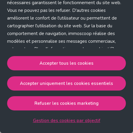
Application error: a client-side exception has occurred (see the
nécessaires garantissent le fonctionnement du site web.
Vous ne pouvez pas les refuser. D'autres cookies
browser console for more information)
.
améliorent le confort de l'utilisateur ou permettent de
cartographier l'utilisation du site web. Sur la base du
comportement de navigation, immoscoop réalise des
modèles et personnalise ses messages commerciaux,
entre autres. Plus d'informations sur chaque objectif?
Cliquez sur 'Gestion des cookies par objectif'.
Accepter tous les cookies
Notre politique de cookies
Accepter uniquement les cookies essentiels
Accepter tous les cookies
accepte les cookies
strictement nécessaires, performance, fonctionnalité et
publicité ciblée.
Refuser les cookies marketing
Accepter uniquement les cookies essentiels
accepte
les cookies strictement nécessaires.
Gestion des cookies par objectif
Refuser les cookies pour une publicité ciblée
accepte