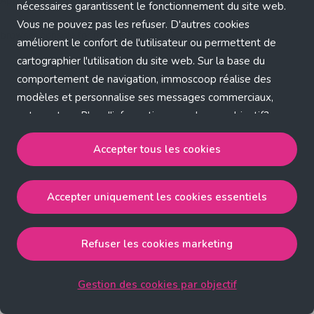
Application error: a client-side exception has occurred (see the
nécessaires garantissent le fonctionnement du site web.
Vous ne pouvez pas les refuser. D'autres cookies
browser console for more information)
.
améliorent le confort de l'utilisateur ou permettent de
cartographier l'utilisation du site web. Sur la base du
comportement de navigation, immoscoop réalise des
modèles et personnalise ses messages commerciaux,
entre autres. Plus d'informations sur chaque objectif?
Cliquez sur 'Gestion des cookies par objectif'.
Accepter tous les cookies
Notre politique de cookies
Accepter uniquement les cookies essentiels
Accepter tous les cookies
accepte les cookies
strictement nécessaires, performance, fonctionnalité et
publicité ciblée.
Refuser les cookies marketing
Accepter uniquement les cookies essentiels
accepte
les cookies strictement nécessaires.
Gestion des cookies par objectif
Refuser les cookies pour une publicité ciblée
accepte