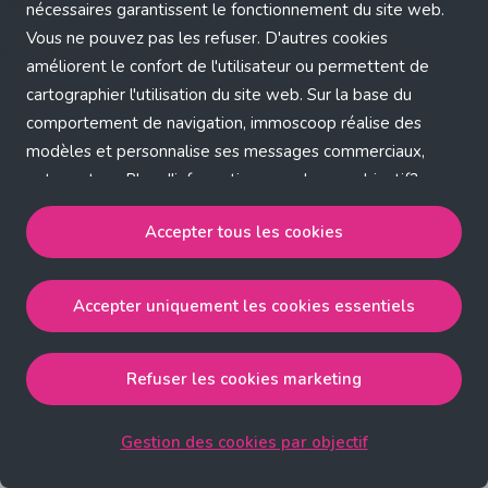
Application error: a client-side exception has occurred (see the
nécessaires garantissent le fonctionnement du site web.
Vous ne pouvez pas les refuser. D'autres cookies
browser console for more information)
.
améliorent le confort de l'utilisateur ou permettent de
cartographier l'utilisation du site web. Sur la base du
comportement de navigation, immoscoop réalise des
modèles et personnalise ses messages commerciaux,
entre autres. Plus d'informations sur chaque objectif?
Cliquez sur 'Gestion des cookies par objectif'.
Accepter tous les cookies
Notre politique de cookies
Accepter uniquement les cookies essentiels
Accepter tous les cookies
accepte les cookies
strictement nécessaires, performance, fonctionnalité et
publicité ciblée.
Refuser les cookies marketing
Accepter uniquement les cookies essentiels
accepte
les cookies strictement nécessaires.
Gestion des cookies par objectif
Refuser les cookies pour une publicité ciblée
accepte