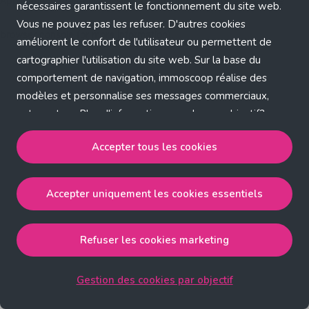
Application error: a client-side exception has occurred (see the
nécessaires garantissent le fonctionnement du site web.
Vous ne pouvez pas les refuser. D'autres cookies
browser console for more information)
.
améliorent le confort de l'utilisateur ou permettent de
cartographier l'utilisation du site web. Sur la base du
comportement de navigation, immoscoop réalise des
modèles et personnalise ses messages commerciaux,
entre autres. Plus d'informations sur chaque objectif?
Cliquez sur 'Gestion des cookies par objectif'.
Accepter tous les cookies
Notre politique de cookies
Accepter uniquement les cookies essentiels
Accepter tous les cookies
accepte les cookies
strictement nécessaires, performance, fonctionnalité et
publicité ciblée.
Refuser les cookies marketing
Accepter uniquement les cookies essentiels
accepte
les cookies strictement nécessaires.
Gestion des cookies par objectif
Refuser les cookies pour une publicité ciblée
accepte