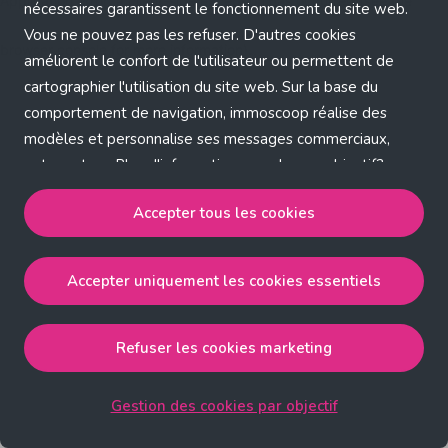
Application error: a client-side exception has occurred (see the
nécessaires garantissent le fonctionnement du site web.
Vous ne pouvez pas les refuser. D'autres cookies
browser console for more information)
.
améliorent le confort de l'utilisateur ou permettent de
cartographier l'utilisation du site web. Sur la base du
comportement de navigation, immoscoop réalise des
modèles et personnalise ses messages commerciaux,
entre autres. Plus d'informations sur chaque objectif?
Cliquez sur 'Gestion des cookies par objectif'.
Accepter tous les cookies
Notre politique de cookies
Accepter uniquement les cookies essentiels
Accepter tous les cookies
accepte les cookies
strictement nécessaires, performance, fonctionnalité et
publicité ciblée.
Refuser les cookies marketing
Accepter uniquement les cookies essentiels
accepte
les cookies strictement nécessaires.
Gestion des cookies par objectif
Refuser les cookies pour une publicité ciblée
accepte