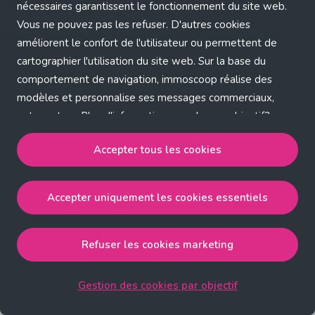
Application error: a client-side exception has occurred (see the
nécessaires garantissent le fonctionnement du site web.
Vous ne pouvez pas les refuser. D'autres cookies
browser console for more information)
.
améliorent le confort de l'utilisateur ou permettent de
cartographier l'utilisation du site web. Sur la base du
comportement de navigation, immoscoop réalise des
modèles et personnalise ses messages commerciaux,
entre autres. Plus d'informations sur chaque objectif?
Cliquez sur 'Gestion des cookies par objectif'.
Accepter tous les cookies
Notre politique de cookies
Accepter uniquement les cookies essentiels
Accepter tous les cookies
accepte les cookies
strictement nécessaires, performance, fonctionnalité et
publicité ciblée.
Refuser les cookies marketing
Accepter uniquement les cookies essentiels
accepte
les cookies strictement nécessaires.
Gestion des cookies par objectif
Refuser les cookies pour une publicité ciblée
accepte