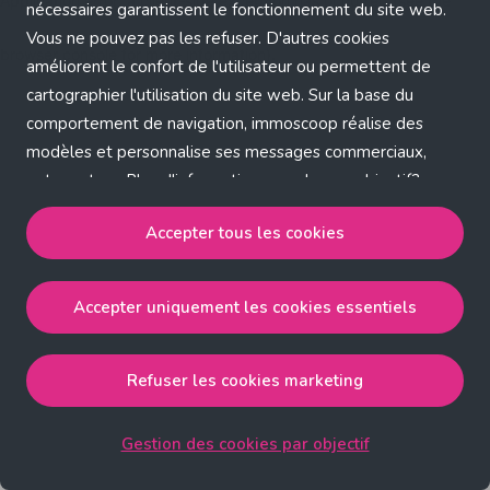
Application error: a client-side exception has occurred (see the
nécessaires garantissent le fonctionnement du site web.
Vous ne pouvez pas les refuser. D'autres cookies
browser console for more information)
.
améliorent le confort de l'utilisateur ou permettent de
cartographier l'utilisation du site web. Sur la base du
comportement de navigation, immoscoop réalise des
modèles et personnalise ses messages commerciaux,
entre autres. Plus d'informations sur chaque objectif?
Cliquez sur 'Gestion des cookies par objectif'.
Accepter tous les cookies
Notre politique de cookies
Accepter uniquement les cookies essentiels
Accepter tous les cookies
accepte les cookies
strictement nécessaires, performance, fonctionnalité et
publicité ciblée.
Refuser les cookies marketing
Accepter uniquement les cookies essentiels
accepte
les cookies strictement nécessaires.
Gestion des cookies par objectif
Refuser les cookies pour une publicité ciblée
accepte