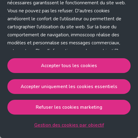
Application error: a client-side exception has occurred (see the
nécessaires garantissent le fonctionnement du site web.
Vous ne pouvez pas les refuser. D'autres cookies
browser console for more information)
.
améliorent le confort de l'utilisateur ou permettent de
cartographier l'utilisation du site web. Sur la base du
comportement de navigation, immoscoop réalise des
modèles et personnalise ses messages commerciaux,
entre autres. Plus d'informations sur chaque objectif?
Cliquez sur 'Gestion des cookies par objectif'.
Accepter tous les cookies
Notre politique de cookies
Accepter uniquement les cookies essentiels
Accepter tous les cookies
accepte les cookies
strictement nécessaires, performance, fonctionnalité et
publicité ciblée.
Refuser les cookies marketing
Accepter uniquement les cookies essentiels
accepte
les cookies strictement nécessaires.
Gestion des cookies par objectif
Refuser les cookies pour une publicité ciblée
accepte