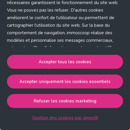
Application error: a client-side exception has occurred (see the
nécessaires garantissent le fonctionnement du site web.
Vous ne pouvez pas les refuser. D'autres cookies
browser console for more information)
.
améliorent le confort de l'utilisateur ou permettent de
cartographier l'utilisation du site web. Sur la base du
comportement de navigation, immoscoop réalise des
modèles et personnalise ses messages commerciaux,
entre autres. Plus d'informations sur chaque objectif?
Cliquez sur 'Gestion des cookies par objectif'.
Accepter tous les cookies
Notre politique de cookies
Accepter uniquement les cookies essentiels
Accepter tous les cookies
accepte les cookies
strictement nécessaires, performance, fonctionnalité et
publicité ciblée.
Refuser les cookies marketing
Accepter uniquement les cookies essentiels
accepte
les cookies strictement nécessaires.
Gestion des cookies par objectif
Refuser les cookies pour une publicité ciblée
accepte