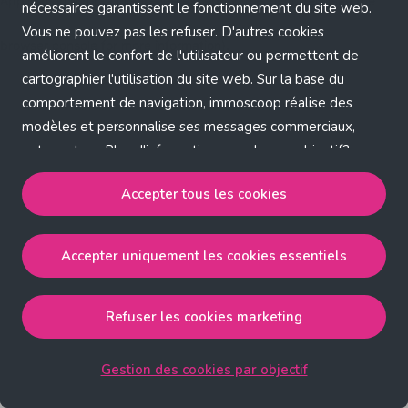
Application error: a client-side exception has occurred (see the
nécessaires garantissent le fonctionnement du site web.
Vous ne pouvez pas les refuser. D'autres cookies
browser console for more information)
.
améliorent le confort de l'utilisateur ou permettent de
cartographier l'utilisation du site web. Sur la base du
comportement de navigation, immoscoop réalise des
modèles et personnalise ses messages commerciaux,
entre autres. Plus d'informations sur chaque objectif?
Cliquez sur 'Gestion des cookies par objectif'.
Accepter tous les cookies
Notre politique de cookies
Accepter uniquement les cookies essentiels
Accepter tous les cookies
accepte les cookies
strictement nécessaires, performance, fonctionnalité et
publicité ciblée.
Refuser les cookies marketing
Accepter uniquement les cookies essentiels
accepte
les cookies strictement nécessaires.
Gestion des cookies par objectif
Refuser les cookies pour une publicité ciblée
accepte