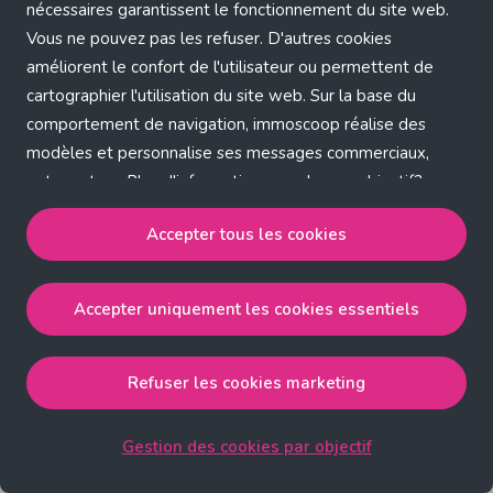
Application error: a client-side exception has occurred (see the
nécessaires garantissent le fonctionnement du site web.
Vous ne pouvez pas les refuser. D'autres cookies
browser console for more information)
.
améliorent le confort de l'utilisateur ou permettent de
cartographier l'utilisation du site web. Sur la base du
comportement de navigation, immoscoop réalise des
modèles et personnalise ses messages commerciaux,
entre autres. Plus d'informations sur chaque objectif?
Cliquez sur 'Gestion des cookies par objectif'.
Accepter tous les cookies
Notre politique de cookies
Accepter uniquement les cookies essentiels
Accepter tous les cookies
accepte les cookies
strictement nécessaires, performance, fonctionnalité et
publicité ciblée.
Refuser les cookies marketing
Accepter uniquement les cookies essentiels
accepte
les cookies strictement nécessaires.
Gestion des cookies par objectif
Refuser les cookies pour une publicité ciblée
accepte