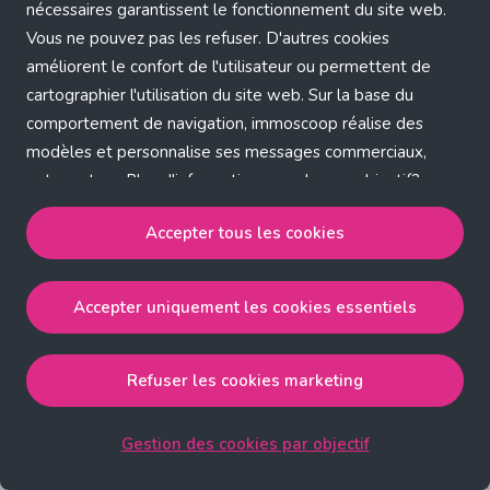
Application error: a client-side exception has occurred (see the
nécessaires garantissent le fonctionnement du site web.
Vous ne pouvez pas les refuser. D'autres cookies
browser console for more information)
.
améliorent le confort de l'utilisateur ou permettent de
cartographier l'utilisation du site web. Sur la base du
comportement de navigation, immoscoop réalise des
modèles et personnalise ses messages commerciaux,
entre autres. Plus d'informations sur chaque objectif?
Cliquez sur 'Gestion des cookies par objectif'.
Accepter tous les cookies
Notre politique de cookies
Accepter uniquement les cookies essentiels
Accepter tous les cookies
accepte les cookies
strictement nécessaires, performance, fonctionnalité et
publicité ciblée.
Refuser les cookies marketing
Accepter uniquement les cookies essentiels
accepte
les cookies strictement nécessaires.
Gestion des cookies par objectif
Refuser les cookies pour une publicité ciblée
accepte