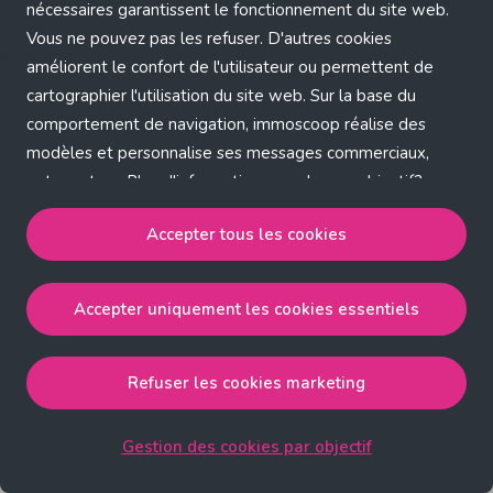
Application error: a client-side exception has occurred (see the
nécessaires garantissent le fonctionnement du site web.
Vous ne pouvez pas les refuser. D'autres cookies
browser console for more information)
.
améliorent le confort de l'utilisateur ou permettent de
cartographier l'utilisation du site web. Sur la base du
comportement de navigation, immoscoop réalise des
modèles et personnalise ses messages commerciaux,
entre autres. Plus d'informations sur chaque objectif?
Cliquez sur 'Gestion des cookies par objectif'.
Accepter tous les cookies
Notre politique de cookies
Accepter uniquement les cookies essentiels
Accepter tous les cookies
accepte les cookies
strictement nécessaires, performance, fonctionnalité et
publicité ciblée.
Refuser les cookies marketing
Accepter uniquement les cookies essentiels
accepte
les cookies strictement nécessaires.
Gestion des cookies par objectif
Refuser les cookies pour une publicité ciblée
accepte