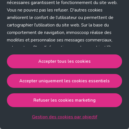
Application error: a client-side exception has occurred (see the
nécessaires garantissent le fonctionnement du site web.
Vous ne pouvez pas les refuser. D'autres cookies
browser console for more information)
.
améliorent le confort de l'utilisateur ou permettent de
cartographier l'utilisation du site web. Sur la base du
comportement de navigation, immoscoop réalise des
modèles et personnalise ses messages commerciaux,
entre autres. Plus d'informations sur chaque objectif?
Cliquez sur 'Gestion des cookies par objectif'.
Accepter tous les cookies
Notre politique de cookies
Accepter uniquement les cookies essentiels
Accepter tous les cookies
accepte les cookies
strictement nécessaires, performance, fonctionnalité et
publicité ciblée.
Refuser les cookies marketing
Accepter uniquement les cookies essentiels
accepte
les cookies strictement nécessaires.
Gestion des cookies par objectif
Refuser les cookies pour une publicité ciblée
accepte