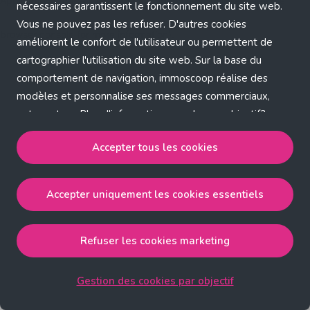
Application error: a client-side exception has occurred (see the
nécessaires garantissent le fonctionnement du site web.
Vous ne pouvez pas les refuser. D'autres cookies
browser console for more information)
.
améliorent le confort de l'utilisateur ou permettent de
cartographier l'utilisation du site web. Sur la base du
comportement de navigation, immoscoop réalise des
modèles et personnalise ses messages commerciaux,
entre autres. Plus d'informations sur chaque objectif?
Cliquez sur 'Gestion des cookies par objectif'.
Accepter tous les cookies
Notre politique de cookies
Accepter uniquement les cookies essentiels
Accepter tous les cookies
accepte les cookies
strictement nécessaires, performance, fonctionnalité et
publicité ciblée.
Refuser les cookies marketing
Accepter uniquement les cookies essentiels
accepte
les cookies strictement nécessaires.
Gestion des cookies par objectif
Refuser les cookies pour une publicité ciblée
accepte