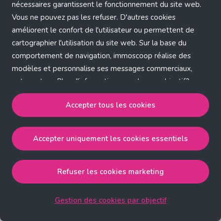
Application error: a client-side exception has occurred (see the
nécessaires garantissent le fonctionnement du site web.
Vous ne pouvez pas les refuser. D'autres cookies
browser console for more information)
.
améliorent le confort de l'utilisateur ou permettent de
cartographier l'utilisation du site web. Sur la base du
comportement de navigation, immoscoop réalise des
modèles et personnalise ses messages commerciaux,
entre autres. Plus d'informations sur chaque objectif?
Cliquez sur 'Gestion des cookies par objectif'.
Accepter tous les cookies
Notre politique de cookies
Accepter uniquement les cookies essentiels
Accepter tous les cookies
accepte les cookies
strictement nécessaires, performance, fonctionnalité et
publicité ciblée.
Refuser les cookies marketing
Accepter uniquement les cookies essentiels
accepte
les cookies strictement nécessaires.
Gestion des cookies par objectif
Refuser les cookies pour une publicité ciblée
accepte