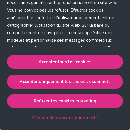
Application error: a client-side exception has occurred (see the
nécessaires garantissent le fonctionnement du site web.
Vous ne pouvez pas les refuser. D'autres cookies
browser console for more information)
.
améliorent le confort de l'utilisateur ou permettent de
cartographier l'utilisation du site web. Sur la base du
comportement de navigation, immoscoop réalise des
modèles et personnalise ses messages commerciaux,
entre autres. Plus d'informations sur chaque objectif?
Cliquez sur 'Gestion des cookies par objectif'.
Accepter tous les cookies
Notre politique de cookies
Accepter uniquement les cookies essentiels
Accepter tous les cookies
accepte les cookies
strictement nécessaires, performance, fonctionnalité et
publicité ciblée.
Refuser les cookies marketing
Accepter uniquement les cookies essentiels
accepte
les cookies strictement nécessaires.
Gestion des cookies par objectif
Refuser les cookies pour une publicité ciblée
accepte